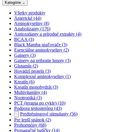
Kategórie
⌄
Všetky produkty
Americké
(44)
Aminokyseliny
(8)
Anabolizanty
(176)
Antioxidanty a prírodné extrakty
(4)
BCAA
(3)
Black Mamba spaľovače
(3)
Esenciálne aminokyseliny
(2)
Gainery
(3)
Gainery na pribratie hmoty
(3)
Glutamín
(2)
Hovädzí proteín
(3)
Komplexné aminokyseliny
(1)
Kreatín
(6)
Kreatín monohydrát
(3)
Multivitamíny
(4)
Nootropiká
(3)
PCT (terapia po cykle)
(10)
Podpora testosterónu
(43)
Predtréningové stimulanty
(56)
Pre lepší spánok
(2)
Prohormóny
(68)
Propagačné balíčky
(14)