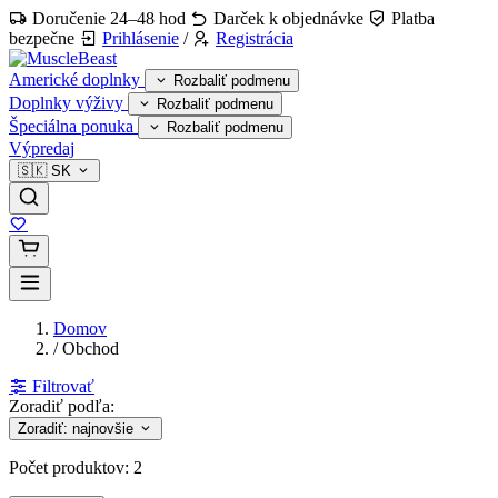
Doručenie 24–48 hod
Darček k objednávke
Platba
bezpečne
Prihlásenie
/
Registrácia
Americké doplnky
Rozbaliť podmenu
Doplnky výživy
Rozbaliť podmenu
Špeciálna ponuka
Rozbaliť podmenu
Výpredaj
🇸🇰
SK
Domov
/
Obchod
Filtrovať
Zoradiť podľa:
Zoradiť: najnovšie
Počet produktov:
2