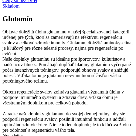
Ceny sú bez DPH
Skladom
Glutamín
Objavte dôležitú úlohu glutamínu v našej špecializovanej kategórii,
určenej pre tých, ktorí sa zameriavajú na efektívnu regeneráciu
svalov a celkové zdravie imunity. Glutamín, dôležitá aminokyselina,
je kľúčový pre rôzne telesné procesy, najmä pre regeneráciu po
cvičení.
Naše doplnky glutamínu sú ideálne pre športovcov, kulturistov a
nadšencov fitness. Pomáhajú dopĺňať hladiny glutamínu vyčerpané
počas intenzívnych tréningov, podporujú obnovu svalov a znižujú
bolesť. Vďaka tomu je glutamín nevyhnutnou súčasťou vášho
potréningového režimu.
Okrem regenerácie svalov zohráva glutamín významnú úlohu v
podpore imunitného systému a zdravia čriev, vďaka čomu je
všestranným doplnkom pre celkovú pohodu.
Zaraďte naše doplnky glutamínu do svojej dennej rutiny, aby ste
podporili regeneráciu svalov, posilnili imunitnú funkciu a udržali
optimálne zdravie čriev. Nie je to len doplnok; Je to kľúčová živina
pre odolnosť a regeneráciu vášho tela.
Newsletter