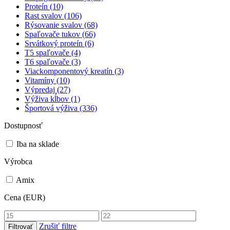
Proteín
(10)
Rast svalov
(106)
Rýsovanie svalov
(68)
Spaľovače tukov
(66)
Srvátkový proteín
(6)
T5 spaľovače
(4)
T6 spaľovače
(3)
Viackomponentový kreatín
(3)
Vitamíny
(10)
Výpredaj
(27)
Výživa kĺbov
(1)
Športová výživa
(336)
Dostupnosť
Iba na sklade
Výrobca
Amix
Cena (EUR)
Zrušiť filtre
Filtrovať