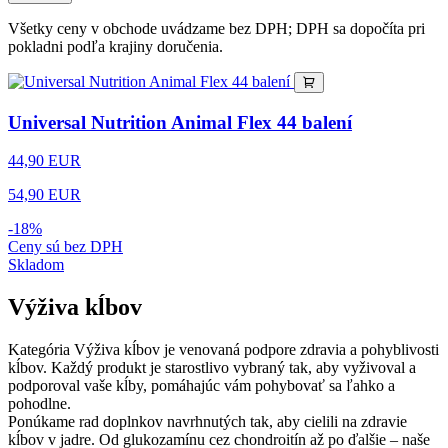
Všetky ceny v obchode uvádzame bez DPH; DPH sa dopočíta pri
pokladni podľa krajiny doručenia.
Universal Nutrition Animal Flex 44 balení
44,90 EUR
54,90 EUR
-18%
Ceny sú bez DPH
Skladom
Výživa kĺbov
Kategória Výživa kĺbov je venovaná podpore zdravia a pohyblivosti
kĺbov. Každý produkt je starostlivo vybraný tak, aby vyživoval a
podporoval vaše kĺby, pomáhajúc vám pohybovať sa ľahko a
pohodlne.
Ponúkame rad doplnkov navrhnutých tak, aby cielili na zdravie
kĺbov v jadre. Od glukozamínu cez chondroitín až po ďalšie – naše