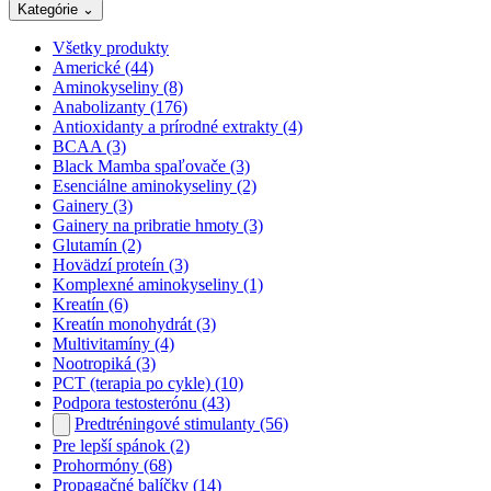
Kategórie
⌄
Všetky produkty
Americké
(44)
Aminokyseliny
(8)
Anabolizanty
(176)
Antioxidanty a prírodné extrakty
(4)
BCAA
(3)
Black Mamba spaľovače
(3)
Esenciálne aminokyseliny
(2)
Gainery
(3)
Gainery na pribratie hmoty
(3)
Glutamín
(2)
Hovädzí proteín
(3)
Komplexné aminokyseliny
(1)
Kreatín
(6)
Kreatín monohydrát
(3)
Multivitamíny
(4)
Nootropiká
(3)
PCT (terapia po cykle)
(10)
Podpora testosterónu
(43)
Predtréningové stimulanty
(56)
Pre lepší spánok
(2)
Prohormóny
(68)
Propagačné balíčky
(14)