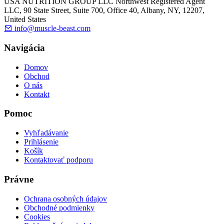
USA NUTRITION GROUP LLC Northwest Registered Agent
LLC, 90 State Street, Suite 700, Office 40, Albany, NY, 12207,
United States
info@muscle-beast.com
Navigácia
Domov
Obchod
O nás
Kontakt
Pomoc
Vyhľadávanie
Prihlásenie
Košík
Kontaktovať podporu
Právne
Ochrana osobných údajov
Obchodné podmienky
Cookies