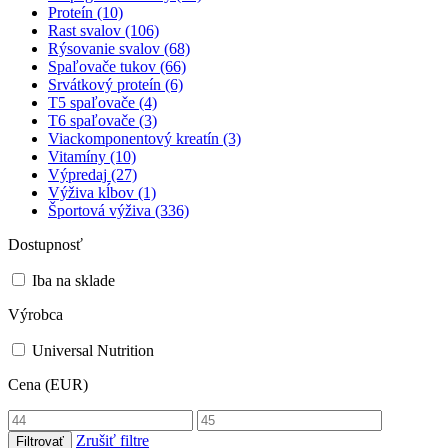
Proteín
(10)
Rast svalov
(106)
Rýsovanie svalov
(68)
Spaľovače tukov
(66)
Srvátkový proteín
(6)
T5 spaľovače
(4)
T6 spaľovače
(3)
Viackomponentový kreatín
(3)
Vitamíny
(10)
Výpredaj
(27)
Výživa kĺbov
(1)
Športová výživa
(336)
Dostupnosť
Iba na sklade
Výrobca
Universal Nutrition
Cena (EUR)
Zrušiť filtre
Filtrovať