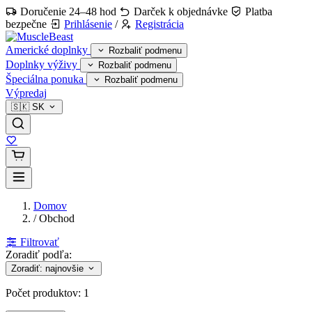
Doručenie 24–48 hod
Darček k objednávke
Platba
bezpečne
Prihlásenie
/
Registrácia
Americké doplnky
Rozbaliť podmenu
Doplnky výživy
Rozbaliť podmenu
Špeciálna ponuka
Rozbaliť podmenu
Výpredaj
🇸🇰
SK
Domov
/
Obchod
Filtrovať
Zoradiť podľa:
Zoradiť: najnovšie
Počet produktov:
1