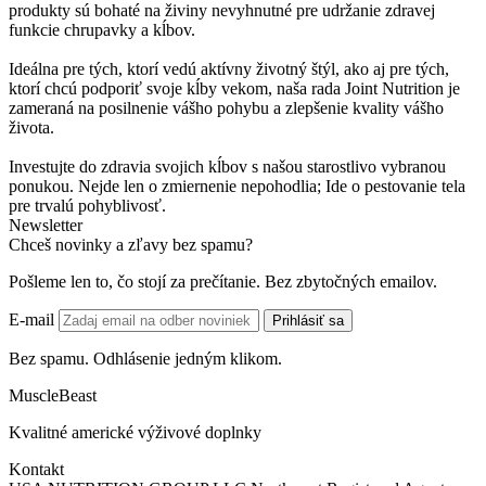
produkty sú bohaté na živiny nevyhnutné pre udržanie zdravej
funkcie chrupavky a kĺbov.
Ideálna pre tých, ktorí vedú aktívny životný štýl, ako aj pre tých,
ktorí chcú podporiť svoje kĺby vekom, naša rada Joint Nutrition je
zameraná na posilnenie vášho pohybu a zlepšenie kvality vášho
života.
Investujte do zdravia svojich kĺbov s našou starostlivo vybranou
ponukou. Nejde len o zmiernenie nepohodlia; Ide o pestovanie tela
pre trvalú pohyblivosť.
Newsletter
Chceš novinky a zľavy bez spamu?
Pošleme len to, čo stojí za prečítanie. Bez zbytočných emailov.
E-mail
Prihlásiť sa
Bez spamu. Odhlásenie jedným klikom.
MuscleBeast
Kvalitné americké výživové doplnky
Kontakt